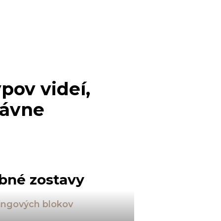
pov videí,
rávne
bné zostavy
ningových blokov