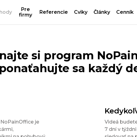
Pre
hody
Referencie
Cviky
Články
Cenník
firmy
najte si program NoPain
 ponaťahujte sa každý d
Kedykoľ
 NoPainOffice je
Videá budete
kármi,
7 dní v týždn
níkmi na pohybový
sledovať na p