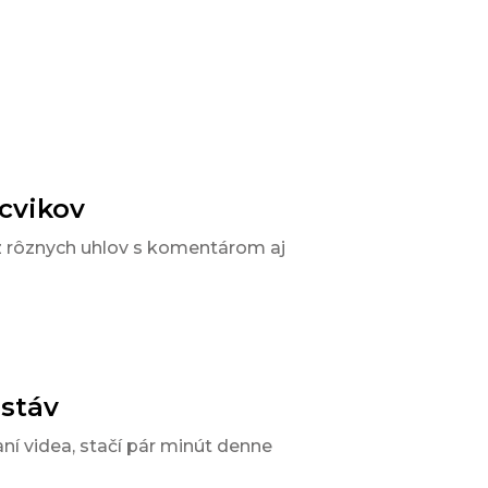
 cvikov
z rôznych uhlov s komentárom aj
ostáv
aní videa, stačí pár minút denne