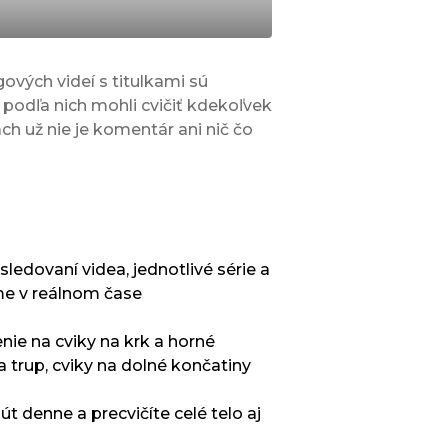
gových videí s titulkami sú
 podľa nich mohli cvičiť kdekoľvek
ch už nie je komentár ani nič čo
 sledovaní videa, jednotlivé série a
e v reálnom čase
nie na cviky na krk a horné
a trup, cviky na dolné končatiny
t denne a precvičíte celé telo aj