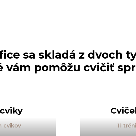
ice sa skladá z dvoch ty
é vám pomôžu cvičiť sp
 cviky
Cviče
 cvikov
11 tré