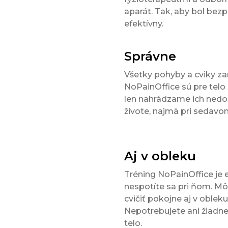
aparát. Tak, aby bol bez
efektívny.
Správne
Všetky pohyby a cviky z
NoPainOffice sú pre telo
len nahrádzame ich ned
živote, najmä pri sedav
Aj v obleku
Tréning NoPainOffice je e
nespotíte sa pri ňom. M
cvičiť pokojne aj v obleku
Nepotrebujete ani žiadne
telo.