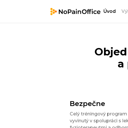
Úvod
Vý
Objed
a
Bezpečne
Celý tréningový program
vyvinutý v spolupráci s le
fyzioterapeutmi a odbor