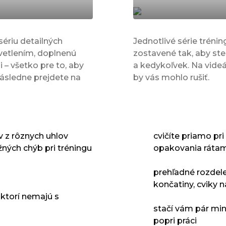
sériu detailných
Jednotlivé série trénin
vetlením, doplnenú
zostavené tak, aby ste
– všetko pre to, aby
a kedykoľvek. Na videá
Následne prejdete na
by vás mohlo rušiť.
v z rôznych uhlov
cvičíte priamo pri
ných chýb pri tréningu
opakovania rátam
prehľadné rozdele
končatiny, cviky n
 ktorí nemajú s
stačí vám pár minú
popri práci