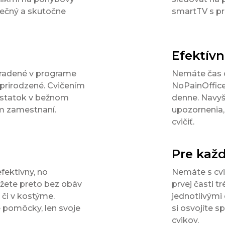
pečný a skutočne
smartTV s pr
Efektív
aradené v programe
Nemáte čas 
 prirodzené. Cvičením
NoPainOffice
ostatok v bežnom
denne. Navyš
om zamestnaní.
upozornenia,
cvičiť.
Pre kaž
fektívny, no
Nemáte s cvi
ôžete preto bez obáv
prvej časti 
 či v kostýme.
jednotlivými
 pomôcky, len svoje
si osvojíte 
cvikov.