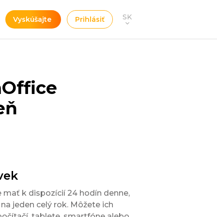
SK
Vyskúšajte
Prihlásiť
Office
eň
vek
 mať k dispozícií 24 hodín denne,
i na jeden celý rok. Môžete ich
očítačí, tablete, smartfóne alebo