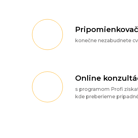
Pripomienkova
konečne nezabudnete cvi
Online konzultá
s programom Profi získat
kde preberieme prípadné 