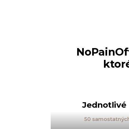
NoPainOff
ktor
Jednotlivé
50 samostatných