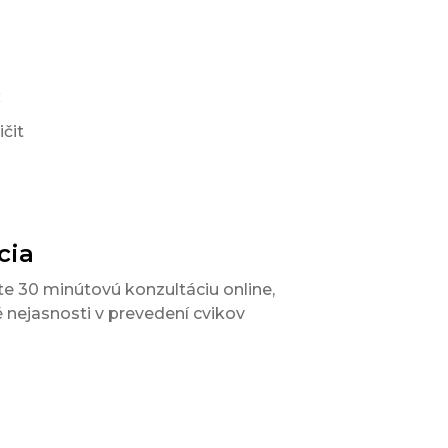
č
čit
cia
e 30 minútovú konzultáciu online,
nejasnosti v prevedení cvikov