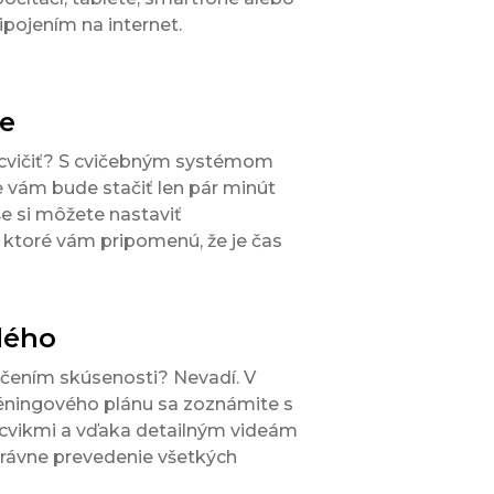
ipojením na internet.
ne
cvičiť? S cvičebným systémom
 vám bude stačiť len pár minút
e si môžete nastaviť
 ktoré vám pripomenú, že je čas
dého
čením skúsenosti? Nevadí. V
tréningového plánu sa zoznámite s
 cvikmi a vďaka detailným videám
správne prevedenie všetkých