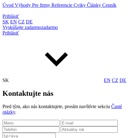
Úvod
Výhody
Pre firmy
Referencie
Cviky
Články
Cenník
Prihlásiť
SK
EN
CZ
DE
Vyskúšajte
zadarmo
zadarmo
Prihlásiť
SK
EN
CZ
DE
Kontaktujte nás
Pred tým, ako nás kontaktujete, prosím navštívte sekciu
Časté
otázky
.