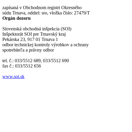
zapísaná v Obchodnom registri Okresného
súdu Trnava, oddiel: sro, vložka číslo: 27479/T
Orgán dozoru
Slovenská obchodná inšpekcia (SOI)
Inšpektorát SOI pre Trnavský kraj
Pekárska 23, 917 01 Trnava 1
odbor technickej kontroly výrobkov a ochrany
spotrebiteľa a právny odbor
tel. č.: 033/5512 689, 033/5512 690
fax č.: 033/5512 656
www.soi.sk