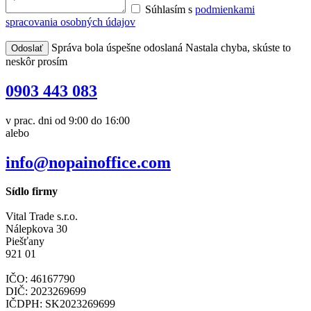
Súhlasím s
podmienkami
spracovania osobných údajov
Správa bola úspešne odoslaná
Nastala chyba, skúste to
neskôr prosím
0903 443 083
v prac. dni od 9:00 do 16:00
alebo
info@nopainoffice.com
Sídlo firmy
Vital Trade s.r.o.
Nálepkova 30
Piešťany
921 01
IČO: 46167790
DIČ: 2023269699
IČDPH: SK2023269699