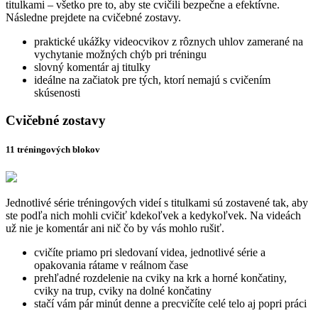
titulkami – všetko pre to, aby ste cvičili bezpečne a efektívne.
Následne prejdete na cvičebné zostavy.
praktické ukážky videocvikov z rôznych uhlov zamerané na
vychytanie možných chýb pri tréningu
slovný komentár aj titulky
ideálne na začiatok pre tých, ktorí nemajú s cvičením
skúsenosti
Cvičebné zostavy
11 tréningových blokov
Jednotlivé série tréningových videí s titulkami sú zostavené tak, aby
ste podľa nich mohli cvičiť kdekoľvek a kedykoľvek. Na videách
už nie je komentár ani nič čo by vás mohlo rušiť.
cvičíte priamo pri sledovaní videa, jednotlivé série a
opakovania rátame v reálnom čase
prehľadné rozdelenie na cviky na krk a horné končatiny,
cviky na trup, cviky na dolné končatiny
stačí vám pár minút denne a precvičíte celé telo aj popri práci