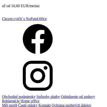
už od
16,60 EUR/mesiac
Chcem cvičiť s NoPainOffice
Obchodné podmienky
Spôsoby platby
Odstúpenie od zmluvy
Reklamácie
Home office
Môj profil
Časté otázky
Kontakt
Ochrana osobných údajov