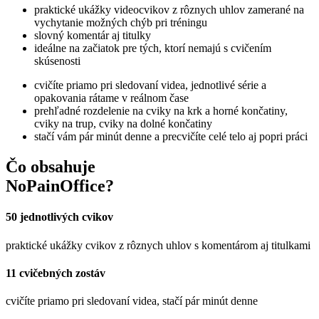
praktické ukážky videocvikov z rôznych uhlov zamerané na
vychytanie možných chýb pri tréningu
slovný komentár aj titulky
ideálne na začiatok pre tých, ktorí nemajú s cvičením
skúsenosti
cvičíte priamo pri sledovaní videa, jednotlivé série a
opakovania rátame v reálnom čase
prehľadné rozdelenie na cviky na krk a horné končatiny,
cviky na trup, cviky na dolné končatiny
stačí vám pár minút denne a precvičíte celé telo aj popri práci
Čo obsahuje
NoPainOffice?
50 jednotlivých cvikov
praktické ukážky cvikov z rôznych uhlov s komentárom aj titulkami
11 cvičebných zostáv
cvičíte priamo pri sledovaní videa, stačí pár minút denne