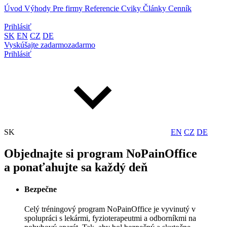
Úvod
Výhody
Pre firmy
Referencie
Cviky
Články
Cenník
Prihlásiť
SK
EN
CZ
DE
Vyskúšajte
zadarmo
zadarmo
Prihlásiť
SK
EN
CZ
DE
Objednajte si program NoPainOffice
a ponaťahujte sa každý deň
Bezpečne
Celý tréningový program NoPainOffice je vyvinutý v
spolupráci s lekármi, fyzioterapeutmi a odborníkmi na