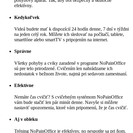
pohybový aparát. Tak, aby bol bezpečný a skutočne
efektívny.
Kedykoľvek
Videá budete mať k dispozícií 24 hodín denne, 7 dní v týždni
na jeden celý rok. Môžete ich sledovať na počítačí, tablete,
smartfóne alebo smartTV s pripojením na internet.
Správne
Všetky pohyby a cviky zaradené v programe NoPainOffice
sú pre telo prirodzené. Cvičením len nahrádzame ich
nedostatok v bežnom živote, najmä pri sedavom zamestnaní.
Efektívne
Nemáte čas cvičiť? S cvičebným systémom NoPainOffice
vám bude stačiť len pár minút denne. Navyše si môžete
nastaviť upozornenia, ktoré vám pripomenú, že je čas cvičiť.
Aj v obleku
Tréning NoPainOffice je efektívny, no nespotíte sa pri ňom.